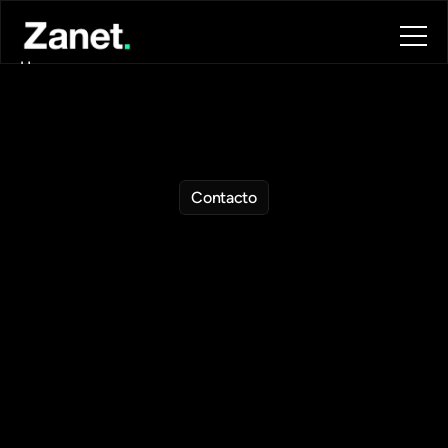
Home
About
Blog
Contact
Book a call
Book a call
Contacto
Hablemos
de
tu
mantenimiento
Te
mostramos
cómo
Zanet
puede
ayudarte
a
reducir
tiempos
de
parada,
mejorar
la
eficiencia
y
ganar
control
sobre
tu
mantenimiento.